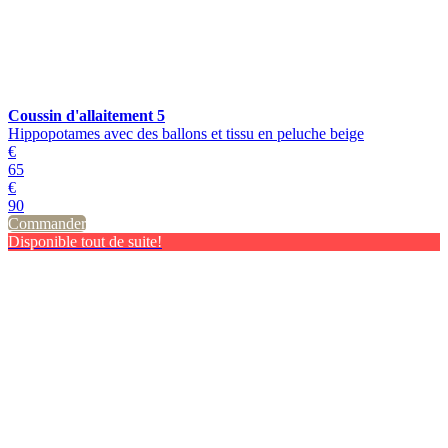
Coussin d'allaitement 5
Hippopotames avec des ballons et tissu en peluche beige
€
65
€
90
Commander
Disponible tout de suite!