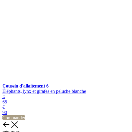
Coussin d'allaitement 6
Éléphants, lynx et girafes en peluche blanche
€
65
€
90
Commander
retourner