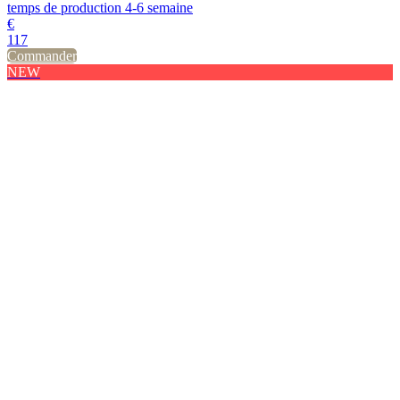
temps de production 4-6 semaine
€
117
Commander
NEW