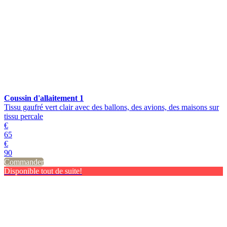
Coussin d'allaitement 1
Tissu gaufré vert clair avec des ballons, des avions, des maisons sur
tissu percale
€
65
€
90
Commander
Disponible tout de suite!